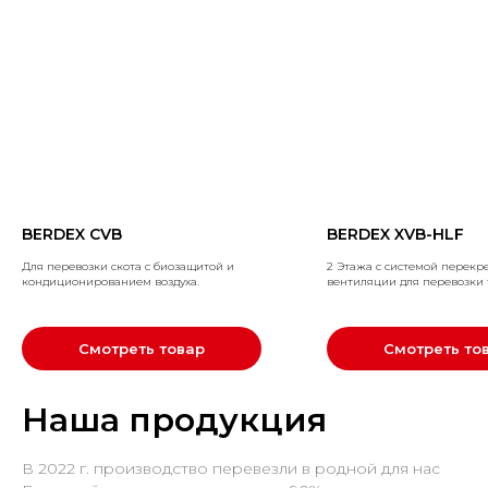
BERDEX CVB
BERDEX XVB-HLF
Для перевозки скота с биозащитой и
2 Этажа c системой перекр
кондиционированием воздуха.
вентиляции для перевозки 
Смотреть товар
Смотреть то
Наша продукция
В 2022 г. производство перевезли в родной для нас